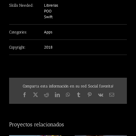
Librerias
Skills Needed:
POO
Swift
Apps
Categories:
2018
Copyright:
Comparta esta información en su red Social favorita!
Facebook
X
Reddit
LinkedIn
WhatsApp
Tumblr
Pinterest
Vk
Correo
electrónico
Proyectos relacionados